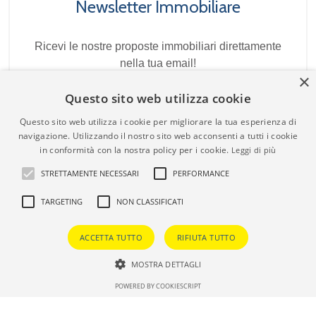
Newsletter Immobiliare
Ricevi le nostre proposte immobiliari direttamente
nella tua email!
×
Questo sito web utilizza cookie
Questo sito web utilizza i cookie per migliorare la tua esperienza di
navigazione. Utilizzando il nostro sito web acconsenti a tutti i cookie
in conformità con la nostra policy per i cookie.
Leggi di più
STRETTAMENTE NECESSARI
PERFORMANCE
TARGETING
NON CLASSIFICATI
Admin
|
Informativa Privacy
|
Informativa Cookie
|
Revoca
Consensi
ACCETTA TUTTO
RIFIUTA TUTTO
© Copyright 2026 - Agenzia Immobiliare Ciavarella - All
Rights reserved - Part. IVA 14609881009
MOSTRA DETTAGLI
Iscrizione REA della CCIAA di Roma n. 1533186
Chat via WhatsApp
POWERED BY COOKIESCRIPT
Software gestionale immobiliare - GestionaleRe.it