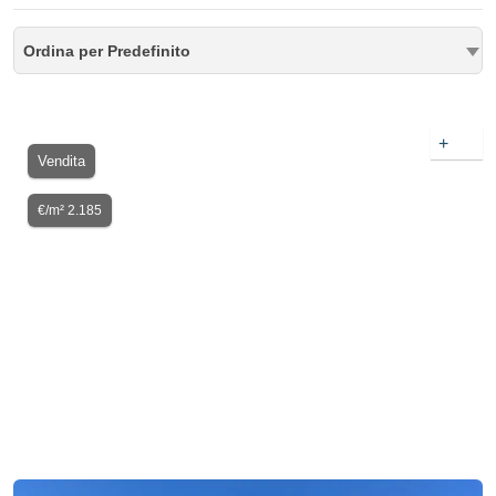
Ordina per Predefinito
+
Vendita
€/m² 2.185