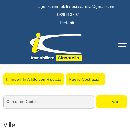
agenziaimmobiliareciavarella@gmail.com
06/9913797
Preferiti
Immobili In Affitto con Riscatto
Nuove Costruzioni
vai
Ville